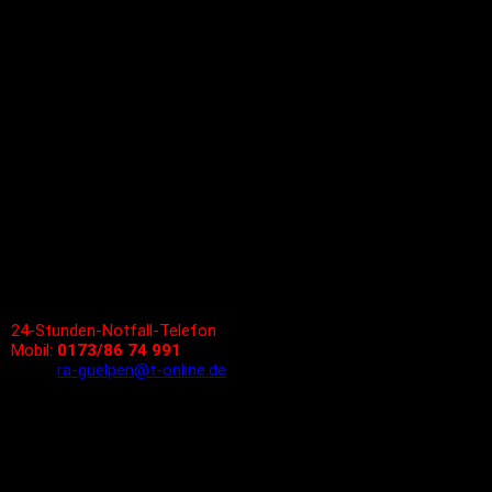
Dr. jur. Peter-René Gülpen
Fachanwalt für Strafrecht
Kanzlei Troisdorf
Kirchstraße 11
53840 Troisdorf
Tel.: 02241/973 978 - 0
Fax: 02241/973 978 - 1
Kanzlei Windeck
Eisenbergstraße 17
51570 Windeck
Tel.: 02292/928 988 - 0
Fax: 02292/928 988 - 1
24-Stunden-Notfall-Telefon
Mobil:
0173/86 74 991
Email:
ra-guelpen@t-online.de
Bürozeiten und Termine
Montags bis Freitags
09.00 - 13.00 Uhr sowie
14.00 - 18.00 Uhr
Termine nach Vereinbarung