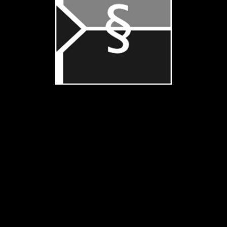
Rechtsanwaltskanzlei
Dr. jur. Peter-René Gülpen
Fachanwalt für Strafrecht
Kanzlei Troisdorf
Kirchstraße 11
53840 Troisdorf
Tel.: 02241/973 978 - 0
Fax: 02241/973 978 - 1
Kanzlei Windeck
Eisenbergstraße 17
51570 Windeck