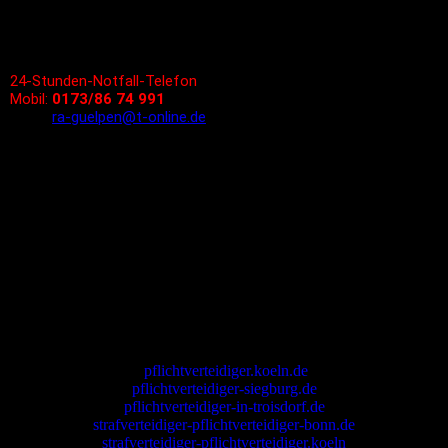
Tel.: 02292/928 988 - 0
Fax: 02292/928 988 - 1
24-Stunden-Notfall-Telefon
Mobil:
0173/86 74 991
Email:
ra-guelpen@t-online.de
Bürozeiten und Termine
Montags bis Freitags
09.00 - 13.00 Uhr sowie
14.00 - 18.00 Uhr
Termine nach Vereinbarung
pflichtverteidiger.koeln.de
pflichtverteidiger-siegburg.de
pflichtverteidiger-in-troisdorf.de
strafverteidiger-pflichtverteidiger-bonn.de
strafverteidiger-pflichtverteidiger.koeln